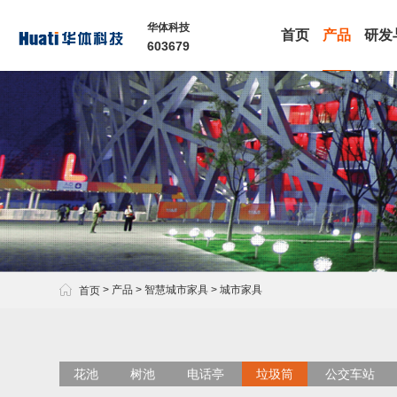
华体科技
首页
产品
研发
603679
多功能智慧灯杆
智慧数舱
· 智慧路灯

>
产品
>
智慧城市家具
>
城市家具
首页
花池
树池
电话亭
垃圾筒
公交车站