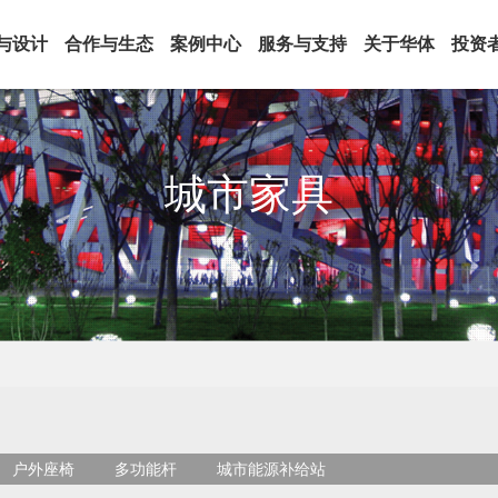
与设计
合作与生态
案例中心
服务与支持
关于华体
投资
城市家具
边缘计算网关
智慧城市家具
· 城市家具
· 通讯塔
·
· 信号杆
户外座椅
多功能杆
城市能源补给站