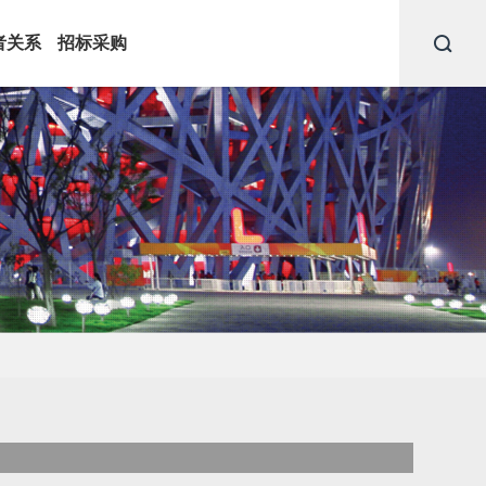
者关系
招标采购

文化定制照明
软件平台
· 景观道路灯
· 多功能智慧路灯管理平台
 现代路灯
· 智慧园区绿道运营管理平
· 景观庭院灯
台