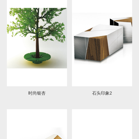
服务网络
技术支持
资料下载
视频中心
· 案例视频
· 产品视频
· 企业视频
公
新
智
重
资
员
数
司
闻
慧
要
质
工
字
概
动
前
新
荣
风
能
时尚银杏
石头印象2
况
态
沿
闻
誉
采
源
· 公
司
荣
誉
· 华