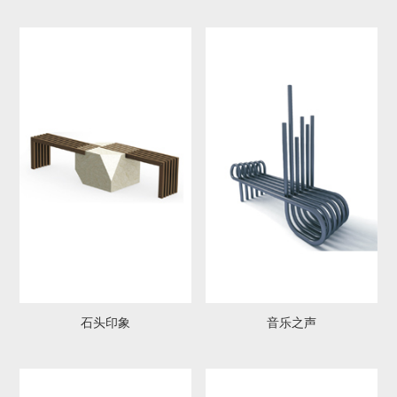
研发中心
工业设计中心
生态合作伙伴
生态合作案例
石头印象
音乐之声
智慧城
文化定
城市能
夜景景
EMC
市
制照明
源补给
观照明
站