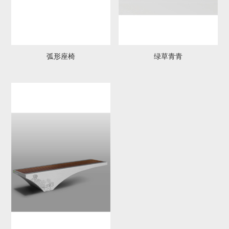
弧形座椅
绿草青青