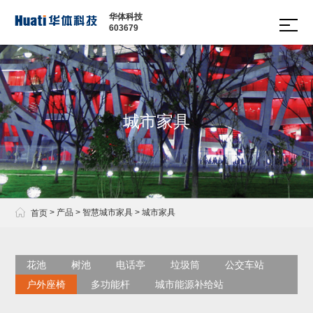
华体科技
603679
多功
智慧
边缘
智慧
文化
软件
能智
数舱
计算
城市
定制
平台
慧灯
网关
家具
照明
杆
城市家具
· 多功
· 城市
· 景观
能智
· 智慧
家具
道路
慧路
路灯
· 通讯
灯
灯管
塔
· 现代
理平
· 信号
路灯
台
杆
· 景观

>
产品
>
智慧城市家具
>
城市家具
首页
· 智慧
庭院
园区
灯
绿道
运营
花池
树池
电话亭
垃圾筒
公交车站
管理
户外座椅
多功能杆
城市能源补给站
平台