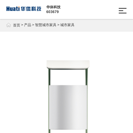
华体科技
603679

>
产品
>
智慧城市家具
>
城市家具
首页
多功
智慧
边缘
智慧
文化
软件
能智
数舱
计算
城市
定制
平台
慧灯
网关
家具
照明
杆
· 多功
· 城市
· 景观
能智
· 智慧
家具
道路
慧路
路灯
· 通讯
灯
灯管
塔
· 现代
理平
· 信号
路灯
台
杆
· 景观
· 智慧
庭院
园区
灯
绿道
运营
管理
平台