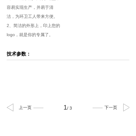
容易实现生产，并易于清
洁，为环卫工人带来方便。
2、简洁的外形上，印上您的
服务网络
技术支持
资料下载
视频中心
logo，就是你的专属了。
· 案例视频
· 产品视频
技术参数：
· 企业视频
公
新
智
重
资
员
数
司
闻
慧
要
质
工
字
概
动
前
新
荣
风
能
况
态
沿
闻
誉
采
源
· 公
1
上一页
下一页
/ 3
司
荣
誉
· 华