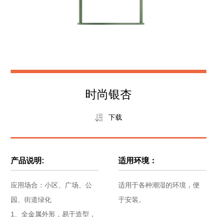
研发中心
工业设计中心
时尚银杏
下载
生态合作伙伴
生态合作案例
产品说明:
适用环境：
应用场合：小区、广场、公
适用于各种潮湿的环境，便
智慧城
文化定
城市能
夜景景
EMC
园、街道绿化
于安装。
市
制照明
源补给
观照明
站
1、全金属外形，易于造型，