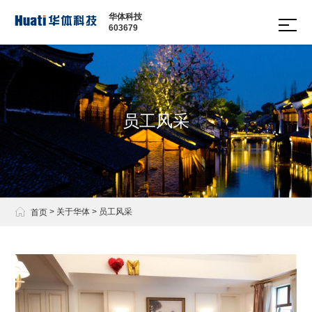
华体科技
603679
多功
智慧
边缘
智慧
文化
软件
能智
数舱
计算
城市
定制
平台
慧灯
网关
家具
照明
杆
员工风采
· 多功
· 城市
· 景观
能智
· 智慧
家具
道路
慧路
路灯
· 通讯
灯
灯管
塔
· 现代
理平
· 信号
路灯
台
杆
· 景观

>
关于华体
>
员工风采
首页
· 智慧
庭院
园区
灯
绿道
运营
管理
平台