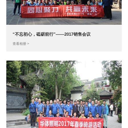
服务网络
技术支持
资料下载
视频中心
“不忘初心，砥砺前行”——2017销售会议
· 案例视频
查看相册 >
· 产品视频
· 企业视频
公
新
智
重
资
员
数
司
闻
慧
要
质
工
字
概
动
前
新
荣
风
能
况
态
沿
闻
誉
采
源
· 公
司
荣
誉
· 华