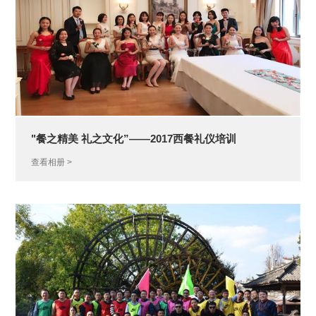
研发中心
工业设计中心
"餐之精美 礼之文化”——2017西餐礼仪培训
查看相册 >
生态合作伙伴
生态合作案例
智慧城
文化定
城市能
夜景景
EMC
市
制照明
源补给
观照明
站