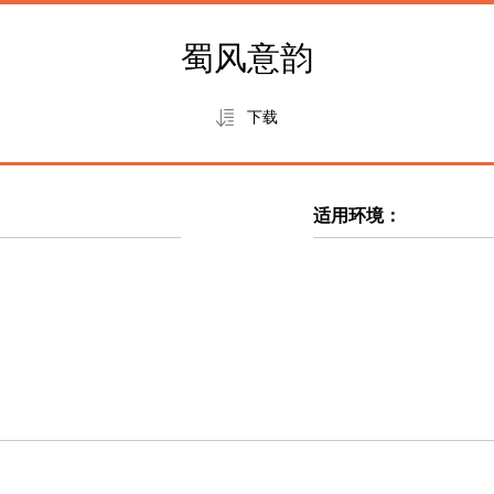
技术支持
资料下载
蜀风意韵
·
·
下载
·
适用环境：
新闻动态
智慧前沿
重要新闻