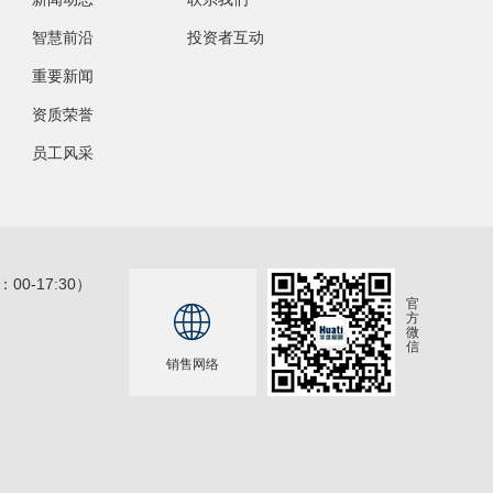
智慧前沿
投资者互动
重要新闻
资质荣誉
员工风采
00-17:30
）
官

方
微
信
销售网络