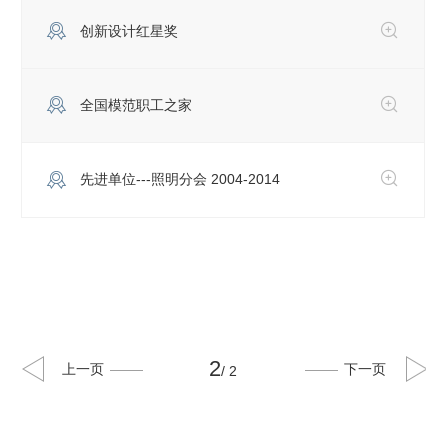


创新设计红星奖
服务网络
技术支持
资料下载
视频中心


全国模范职工之家
· 案例视频
· 产品视频


· 企业视频
先进单位---照明分会 2004-2014
公
新
智
重
资
员
数
司
闻
慧
要
质
工
字
概
动
前
新
荣
风
能
况
态
沿
闻
誉
采
源
· 公
2
司
上一页
下一页
/ 2
荣
誉
· 华