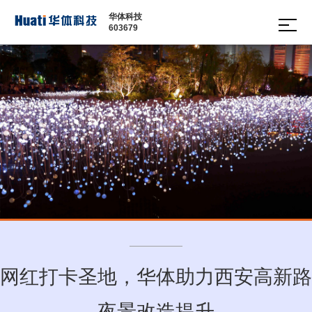
华体科技
603679
多功
智慧
边缘
智慧
文化
软件
能智
数舱
计算
城市
定制
平台
慧灯
网关
家具
照明
杆
· 多功
· 城市
· 景观
能智
· 智慧
家具
道路
慧路
路灯
· 通讯
灯
灯管
塔
· 现代
理平
· 信号
路灯
台
杆
· 景观
· 智慧
庭院
园区
灯
绿道
运营
网红打卡圣地，华体助力西安高新路
管理
平台
夜景改造提升