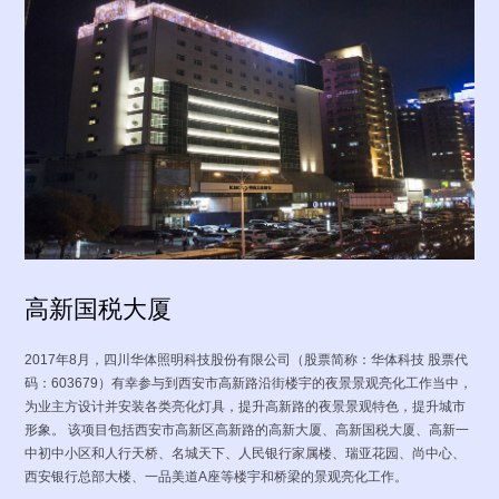
体
资
质
股票行情
最新公告
联系我们
投资者互动
高新国税大厦
2017年8月，四川华体照明科技股份有限公司（股票简称：华体科技 股票代
招标公告
中标公告
码：603679）有幸参与到西安市高新路沿街楼宇的夜景景观亮化工作当中，
为业主方设计并安装各类亮化灯具，提升高新路的夜景景观特色，提升城市
形象。 该项目包括西安市高新区高新路的高新大厦、高新国税大厦、高新一
中初中小区和人行天桥、名城天下、人民银行家属楼、瑞亚花园、尚中心、
西安银行总部大楼、一品美道A座等楼宇和桥梁的景观亮化工作。