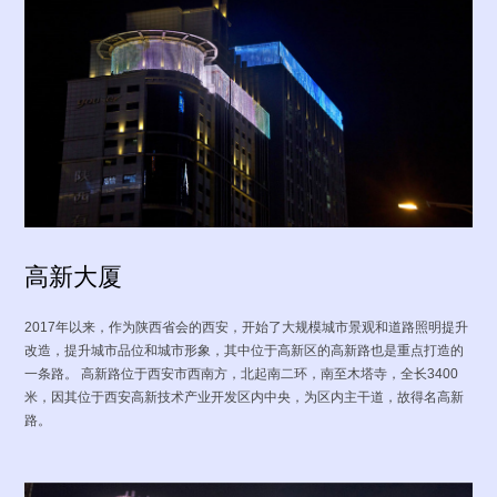
服务网络
技术支持
资料下载
视频中心
· 案例视频
· 产品视频
· 企业视频
高新大厦
公
新
智
重
资
员
数
司
闻
慧
要
质
工
字
2017年以来，作为陕西省会的西安，开始了大规模城市景观和道路照明提升
概
动
前
新
荣
风
能
况
态
沿
闻
誉
采
源
改造，提升城市品位和城市形象，其中位于高新区的高新路也是重点打造的
一条路。 高新路位于西安市西南方，北起南二环，南至木塔寺，全长3400
· 公
米，因其位于西安高新技术产业开发区内中央，为区内主干道，故得名高新
司
路。
荣
誉
· 华