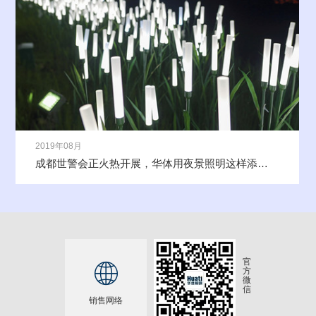
2019年08月
成都世警会正火热开展，华体用夜景照明这样添彩世警会
官

方
微
信
销售网络