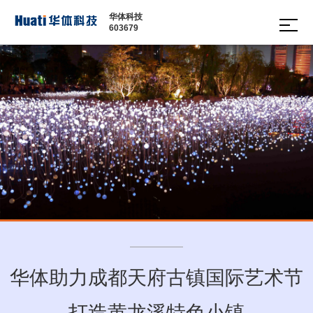
华体科技
603679
多功
智慧
边缘
智慧
文化
软件
能智
数舱
计算
城市
定制
平台
慧灯
网关
家具
照明
杆
· 多功
· 城市
· 景观
能智
· 智慧
家具
道路
慧路
路灯
· 通讯
灯
灯管
塔
· 现代
理平
· 信号
路灯
台
杆
· 景观
· 智慧
庭院
园区
灯
绿道
运营
华体助力成都天府古镇国际艺术节
管理
平台
打造黄龙溪特色小镇