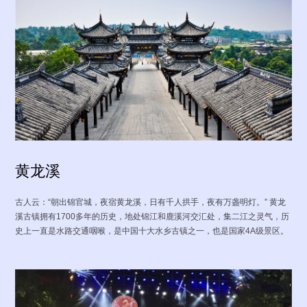
服务网络
技术支持
资料下载
视频中心
· 案例视频
· 产品视频
· 企业视频
黄龙溪
公
新
智
重
资
员
数
司
闻
慧
要
质
工
字
古人云：“朝出锦官城，夜宿黄龙溪，日有千人拱手，夜有万盏明灯。” 黄龙
概
动
前
新
荣
风
能
况
态
沿
闻
誉
采
源
溪古镇拥有1700多年的历史，地处锦江和鹿溪河交汇处，集二江之灵气，历
史上一直是水路交通咽喉，是中国十大水乡古镇之一，也是国家4A级景区。
· 公
司
荣
誉
· 华