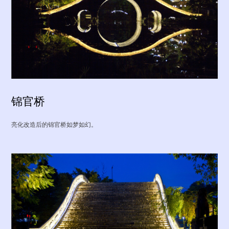
锦官桥
亮化改造后的锦官桥如梦如幻。