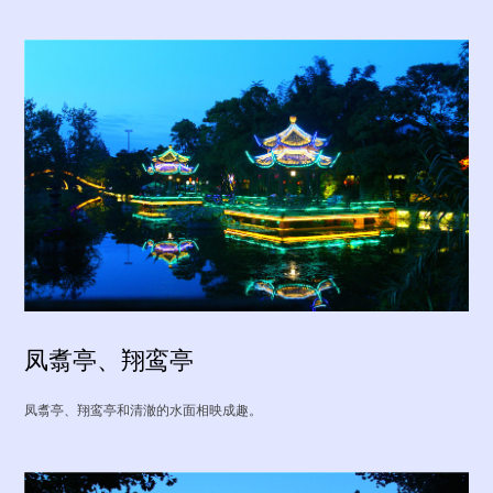
凤翥亭、翔鸾亭
凤翥亭、翔鸾亭和清澈的水面相映成趣。