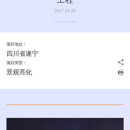
2017.03.29
研发中心
工业设计中心
项目地址：
四川省遂宁
项目类型：
景观亮化
生态合作伙伴
生态合作案例
智慧城
文化定
城市能
夜景景
EMC
市
制照明
源补给
观照明
站